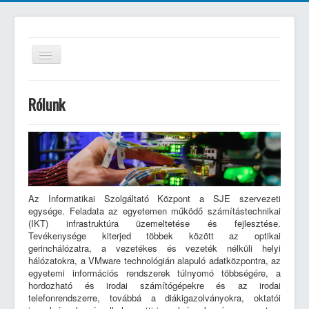
Navigáció
váltása
Informatikai Szolgáltató Központ
Rólunk
- Selye János Egyetem
Rólunk
Munkatársak
Az Informatikai Szolgáltató Központ a SJE szervezeti
Információs rendszerek
egysége. Feladata az egyetemen működő számítástechnikai
(IKT) infrastruktúra üzemeltetése és fejlesztése.
Az ügyintézés szabályai
Tevékenysége kiterjed többek között az optikai
gerinchálózatra, a vezetékes és vezeték nélküli helyi
Új ticket nyitása
hálózatokra, a VMware technológián alapuló adatközpontra, az
egyetemi információs rendszerek túlnyomó többségére, a
Felhasználói útmutatók
hordozható és irodai számítógépekre és az irodai
telefonrendszerre, továbbá a diákigazolványokra, oktatói
EDUROAM