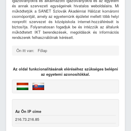
igazolványokra és alkalmazotti igazolványokra és az egyetem
és annak szervezeti egységeinek hivatalos weboldalaira. Mi
ISIC
működtetjük a SANET Szlovák Akadémiai Hálózat komáromi
csomópontját, amely az egyetemünk épületei mellett több helyi
Minőségbiztosítás
nonprofit szervezet és középiskola internet-hozzáférését is
biztosítja. Folyamatosan fogadjuk be és intézzük az általunk
működtetett IKT berendezések, megoldások és információs
rendszerek felhasználóinak kéréseit.
Ön itt van:
Főlap
Az oldal funkcionalitásának eléréséhez szükséges belépni
az egyetemi azonosítókkal.
Az Ön IP címe
216.73.216.85